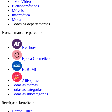
TV e Vídeo
Eletrodomésticos
Móveis
Informática
Moda
Todos os departamentos
Nossas marcas e parceiros
Netshoes
Epoca Cosméticos
KaBuM!
AliExpress
Todas as marcas
Todas as categorias
Todas as subcategorias
Serviços e benefícios
Cartão Luiza