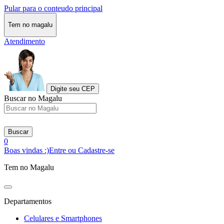
Pular para o conteudo principal
Tem no magalu
Atendimento
Digite seu CEP
Buscar no Magalu
Buscar
0
Boas vindas :)
Entre ou Cadastre-se
Tem no Magalu
Departamentos
Celulares e Smartphones