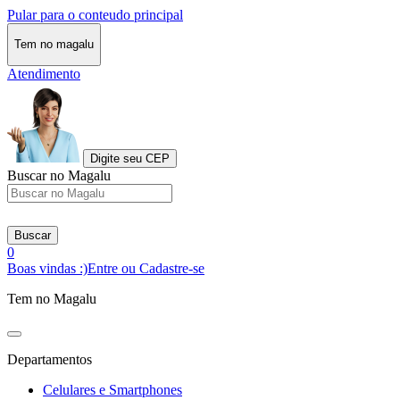
Pular para o conteudo principal
Tem no magalu
Atendimento
Digite seu CEP
Buscar no Magalu
Buscar
0
Boas vindas :)
Entre ou Cadastre-se
Tem no Magalu
Departamentos
Celulares e Smartphones