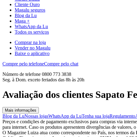
Cliente Ouro
Magalu seguros
Blog da Lu
Maga +
WhatsApp da Lu
Todos os serviços
Comprar na loja
Vender no Magalu
Baixe o aplicativo
Compre pelo telefone
Compre pelo chat
Número de telefone 0800 773 3838
Seg. à Dom. exceto feriados das 8h às 20h
Avaliação dos clientes Sapato 
Mais informações
Blog da Lu
Nossas lojas
WhatsApp da Lu
Tenha sua loja
Regulamento
Preços e condições de pagamento exclusivos para compras via internet,
para internet. Caso os produtos apresentem divergências de valores, o
O Magazine Luiza atua como correspondente no País, nos termos da R