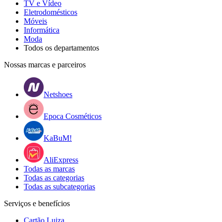
TV e Vídeo
Eletrodomésticos
Móveis
Informática
Moda
Todos os departamentos
Nossas marcas e parceiros
Netshoes
Epoca Cosméticos
KaBuM!
AliExpress
Todas as marcas
Todas as categorias
Todas as subcategorias
Serviços e benefícios
Cartão Luiza