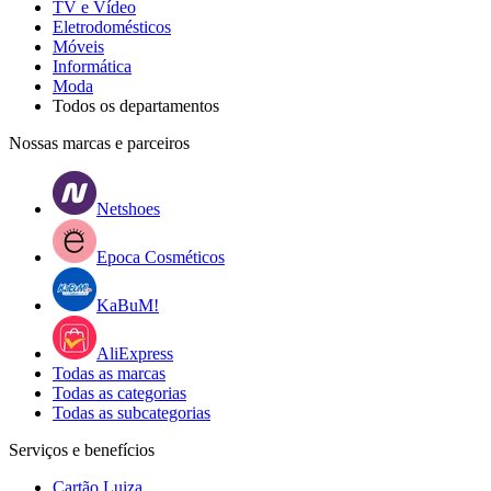
TV e Vídeo
Eletrodomésticos
Móveis
Informática
Moda
Todos os departamentos
Nossas marcas e parceiros
Netshoes
Epoca Cosméticos
KaBuM!
AliExpress
Todas as marcas
Todas as categorias
Todas as subcategorias
Serviços e benefícios
Cartão Luiza