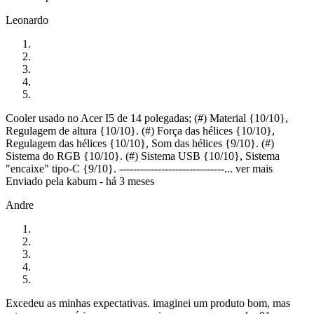
Leonardo
Cooler usado no Acer I5 de 14 polegadas; (#) Material {10/10},
Regulagem de altura {10/10}. (#) Força das hélices {10/10},
Regulagem das hélices {10/10}, Som das hélices {9/10}. (#)
Sistema do RGB {10/10}. (#) Sistema USB {10/10}, Sistema
"encaixe" tipo-C {9/10}. ------------------------------...
ver mais
Enviado pela
kabum
-
há 3 meses
Andre
Excedeu as minhas expectativas. imaginei um produto bom, mas