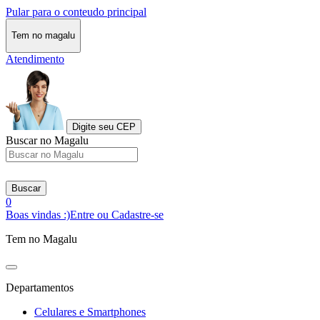
Pular para o conteudo principal
Tem no magalu
Atendimento
Digite seu CEP
Buscar no Magalu
Buscar
0
Boas vindas :)
Entre ou Cadastre-se
Tem no Magalu
Departamentos
Celulares e Smartphones