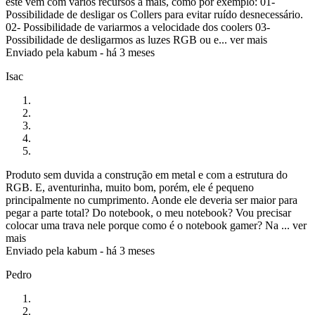
este vem com vários recursos a mais, como por exemplo: 01-
Possibilidade de desligar os Collers para evitar ruído desnecessário.
02- Possibilidade de variarmos a velocidade dos coolers 03-
Possibilidade de desligarmos as luzes RGB ou e...
ver mais
Enviado pela
kabum
-
há 3 meses
Isac
Produto sem duvida a construção em metal e com a estrutura do
RGB. E, aventurinha, muito bom, porém, ele é pequeno
principalmente no cumprimento. Aonde ele deveria ser maior para
pegar a parte total? Do notebook, o meu notebook? Vou precisar
colocar uma trava nele porque como é o notebook gamer? Na ...
ver
mais
Enviado pela
kabum
-
há 3 meses
Pedro