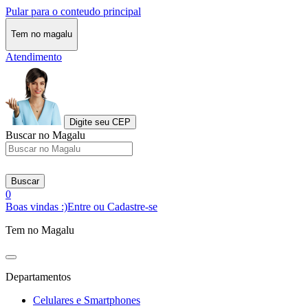
Pular para o conteudo principal
Tem no magalu
Atendimento
Digite seu CEP
Buscar no Magalu
Buscar
0
Boas vindas :)
Entre ou Cadastre-se
Tem no Magalu
Departamentos
Celulares e Smartphones