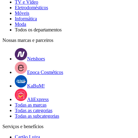
TV e Vídeo
Eletrodomésticos
Móveis
Informática
Moda
Todos os departamentos
Nossas marcas e parceiros
Netshoes
Epoca Cosméticos
KaBuM!
AliExpress
Todas as marcas
Todas as categorias
Todas as subcategorias
Serviços e benefícios
Cartão Luiza