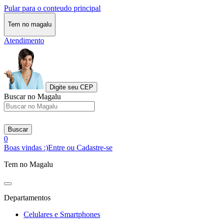
Pular para o conteudo principal
Tem no magalu
Atendimento
Digite seu CEP
Buscar no Magalu
Buscar
0
Boas vindas :)
Entre ou Cadastre-se
Tem no Magalu
Departamentos
Celulares e Smartphones