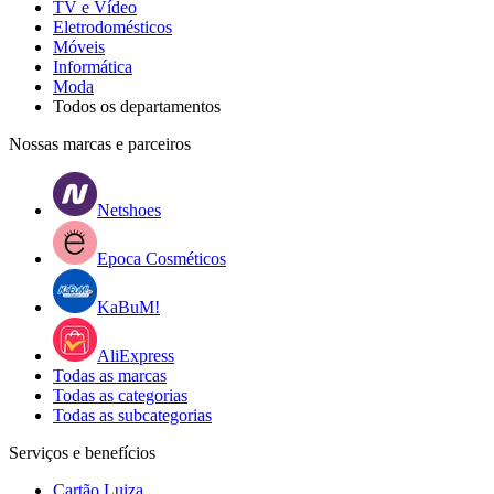
TV e Vídeo
Eletrodomésticos
Móveis
Informática
Moda
Todos os departamentos
Nossas marcas e parceiros
Netshoes
Epoca Cosméticos
KaBuM!
AliExpress
Todas as marcas
Todas as categorias
Todas as subcategorias
Serviços e benefícios
Cartão Luiza