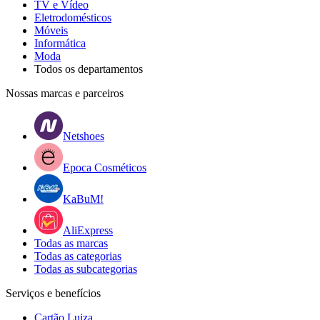
TV e Vídeo
Eletrodomésticos
Móveis
Informática
Moda
Todos os departamentos
Nossas marcas e parceiros
Netshoes
Epoca Cosméticos
KaBuM!
AliExpress
Todas as marcas
Todas as categorias
Todas as subcategorias
Serviços e benefícios
Cartão Luiza