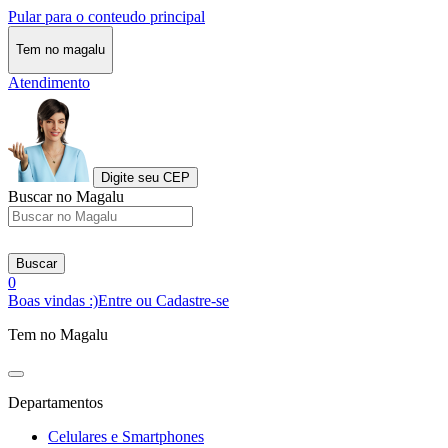
Pular para o conteudo principal
Tem no magalu
Atendimento
Digite seu CEP
Buscar no Magalu
Buscar
0
Boas vindas :)
Entre ou Cadastre-se
Tem no Magalu
Departamentos
Celulares e Smartphones