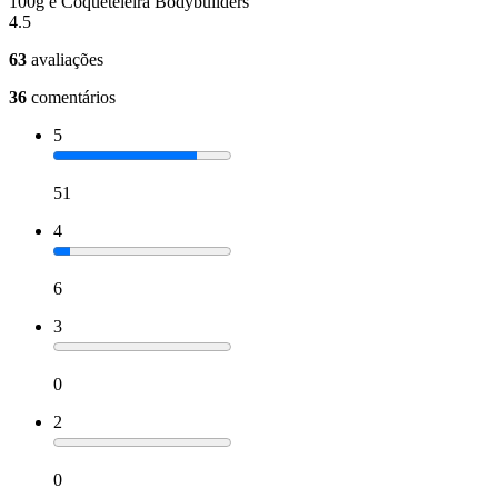
100g e Coqueteleira Bodybuilders
4.5
63
avaliações
36
comentários
5
51
4
6
3
0
2
0