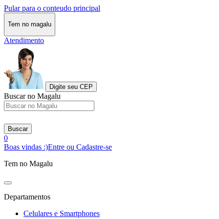
Pular para o conteudo principal
Tem no magalu
Atendimento
Digite seu CEP
Buscar no Magalu
Buscar
0
Boas vindas :)
Entre ou Cadastre-se
Tem no Magalu
Departamentos
Celulares e Smartphones