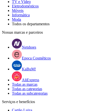
TV e Vídeo
Eletrodomésticos
Móveis
Informática
Moda
Todos os departamentos
Nossas marcas e parceiros
Netshoes
Epoca Cosméticos
KaBuM!
AliExpress
Todas as marcas
Todas as categorias
Todas as subcategorias
Serviços e benefícios
Cartão Luiza