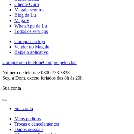
Cliente Ouro
Magalu seguros
Blog da Lu
Maga +
WhatsApp da Lu
Todos os serviços
Comprar na loja
Vender no Magalu
Baixe o aplicativo
Compre pelo telefone
Compre pelo chat
Número de telefone 0800 773 3838
Seg. à Dom. exceto feriados das 8h às 20h
Sua conta
Sua conta
Meus pedidos
Trocas e cancelamentos
Dados pessoais