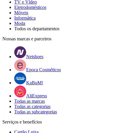
TV e Vídeo
Eletrodomésticos
Móveis
Informática
Moda
Todos os departamentos
Nossas marcas e parceiros
Netshoes
Epoca Cosméticos
KaBuM!
AliExpress
Todas as marcas
Todas as categorias
Todas as subcategorias
Serviços e benefícios
Cartão Luiza