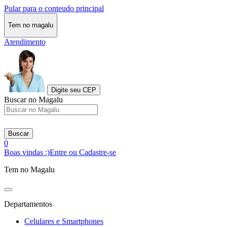
Pular para o conteudo principal
Tem no magalu
Atendimento
Digite seu CEP
Buscar no Magalu
Buscar
0
Boas vindas :)
Entre ou Cadastre-se
Tem no Magalu
Departamentos
Celulares e Smartphones