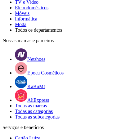
TV e Vídeo
Eletrodomésticos
Móveis
Informática
Moda
Todos os departamentos
Nossas marcas e parceiros
Netshoes
Epoca Cosméticos
KaBuM!
AliExpress
Todas as marcas
Todas as categorias
Todas as subcategorias
Serviços e benefícios
Cartão Luiza