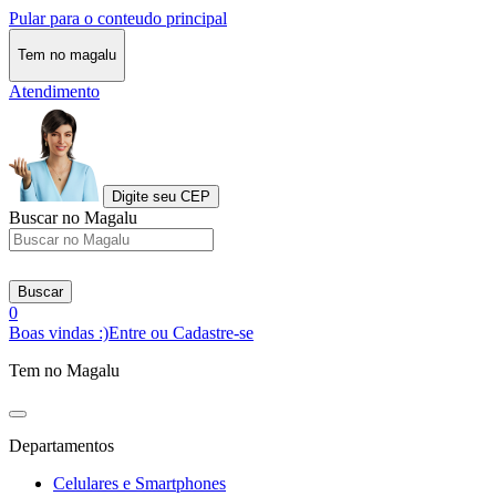
Pular para o conteudo principal
Tem no magalu
Atendimento
Digite seu CEP
Buscar no Magalu
Buscar
0
Boas vindas :)
Entre ou Cadastre-se
Tem no Magalu
Departamentos
Celulares e Smartphones