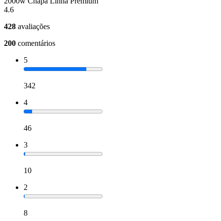
2000w Chapa Linha Premium
4.6
428
avaliações
200
comentários
5
342
4
46
3
10
2
8