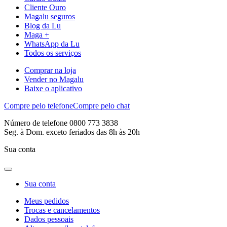
Cliente Ouro
Magalu seguros
Blog da Lu
Maga +
WhatsApp da Lu
Todos os serviços
Comprar na loja
Vender no Magalu
Baixe o aplicativo
Compre pelo telefone
Compre pelo chat
Número de telefone 0800 773 3838
Seg. à Dom. exceto feriados das 8h às 20h
Sua conta
Sua conta
Meus pedidos
Trocas e cancelamentos
Dados pessoais