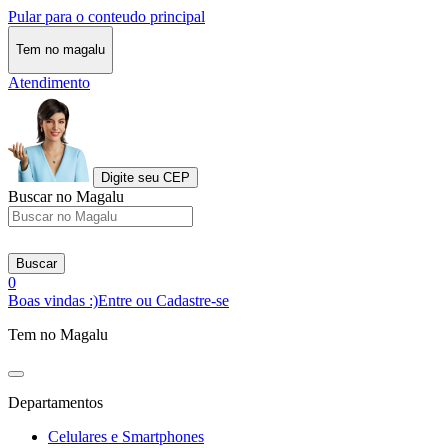
Pular para o conteudo principal
Tem no magalu
Atendimento
Digite seu CEP
Buscar no Magalu
Buscar
0
Boas vindas :)
Entre ou Cadastre-se
Tem no Magalu
Departamentos
Celulares e Smartphones