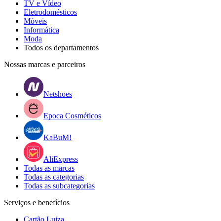
TV e Vídeo
Eletrodomésticos
Móveis
Informática
Moda
Todos os departamentos
Nossas marcas e parceiros
Netshoes
Epoca Cosméticos
KaBuM!
AliExpress
Todas as marcas
Todas as categorias
Todas as subcategorias
Serviços e benefícios
Cartão Luiza