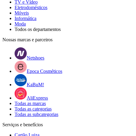
TV e Vídeo
Eletrodomésticos
Móveis
Informática
Moda
Todos os departamentos
Nossas marcas e parceiros
Netshoes
Epoca Cosméticos
KaBuM!
AliExpress
Todas as marcas
Todas as categorias
Todas as subcategorias
Serviços e benefícios
Cartão Luiza