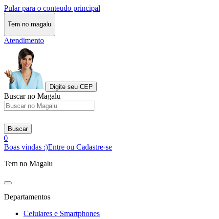
Pular para o conteudo principal
Tem no magalu
Atendimento
Digite seu CEP
Buscar no Magalu
Buscar
0
Boas vindas :)
Entre ou Cadastre-se
Tem no Magalu
Departamentos
Celulares e Smartphones