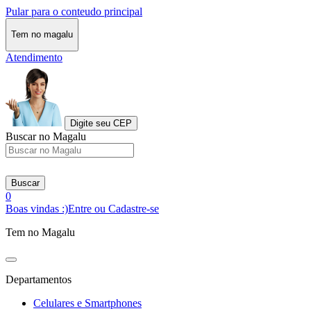
Pular para o conteudo principal
Tem no magalu
Atendimento
Digite seu CEP
Buscar no Magalu
Buscar
0
Boas vindas :)
Entre ou Cadastre-se
Tem no Magalu
Departamentos
Celulares e Smartphones