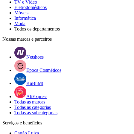
TV e Vídeo
Eletrodomésticos
Móveis
Informática
Moda
Todos os departamentos
Nossas marcas e parceiros
Netshoes
Epoca Cosméticos
KaBuM!
AliExpress
Todas as marcas
Todas as categorias
Todas as subcategorias
Serviços e benefícios
Cartão Luiza