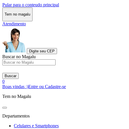
Pular para o conteudo principal
Tem no magalu
Atendimento
Digite seu CEP
Buscar no Magalu
Buscar
0
Boas vindas :)
Entre ou Cadastre-se
Tem no Magalu
Departamentos
Celulares e Smartphones