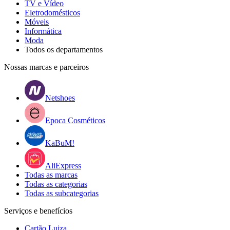
TV e Vídeo
Eletrodomésticos
Móveis
Informática
Moda
Todos os departamentos
Nossas marcas e parceiros
Netshoes
Epoca Cosméticos
KaBuM!
AliExpress
Todas as marcas
Todas as categorias
Todas as subcategorias
Serviços e benefícios
Cartão Luiza