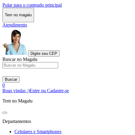
Pular para o conteudo principal
Tem no magalu
Atendimento
Digite seu CEP
Buscar no Magalu
Buscar
0
Boas vindas :)
Entre ou Cadastre-se
Tem no Magalu
Departamentos
Celulares e Smartphones