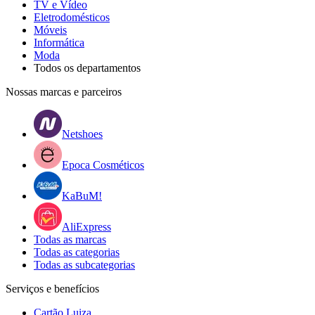
TV e Vídeo
Eletrodomésticos
Móveis
Informática
Moda
Todos os departamentos
Nossas marcas e parceiros
Netshoes
Epoca Cosméticos
KaBuM!
AliExpress
Todas as marcas
Todas as categorias
Todas as subcategorias
Serviços e benefícios
Cartão Luiza