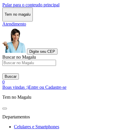
Pular para o conteudo principal
Tem no magalu
Atendimento
Digite seu CEP
Buscar no Magalu
Buscar
0
Boas vindas :)
Entre ou Cadastre-se
Tem no Magalu
Departamentos
Celulares e Smartphones