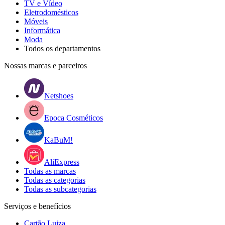
TV e Vídeo
Eletrodomésticos
Móveis
Informática
Moda
Todos os departamentos
Nossas marcas e parceiros
Netshoes
Epoca Cosméticos
KaBuM!
AliExpress
Todas as marcas
Todas as categorias
Todas as subcategorias
Serviços e benefícios
Cartão Luiza