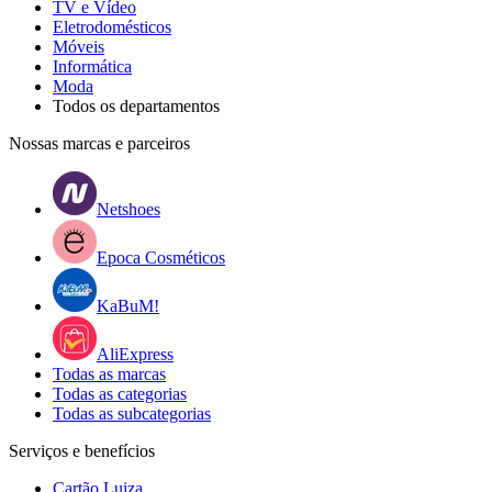
TV e Vídeo
Eletrodomésticos
Móveis
Informática
Moda
Todos os departamentos
Nossas marcas e parceiros
Netshoes
Epoca Cosméticos
KaBuM!
AliExpress
Todas as marcas
Todas as categorias
Todas as subcategorias
Serviços e benefícios
Cartão Luiza