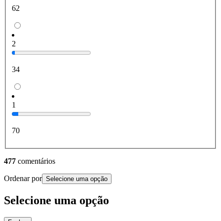
62
2
34
1
70
477
comentários
Ordenar por
Selecione uma opção
Selecione uma opção