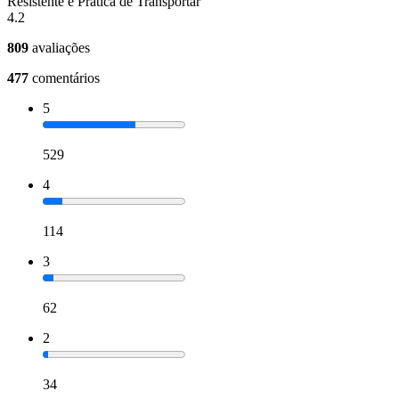
Resistente e Prática de Transportar
4.2
809
avaliações
477
comentários
5
529
4
114
3
62
2
34