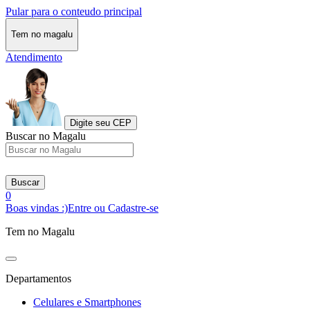
Pular para o conteudo principal
Tem no magalu
Atendimento
Digite seu CEP
Buscar no Magalu
Buscar
0
Boas vindas :)
Entre ou Cadastre-se
Tem no Magalu
Departamentos
Celulares e Smartphones