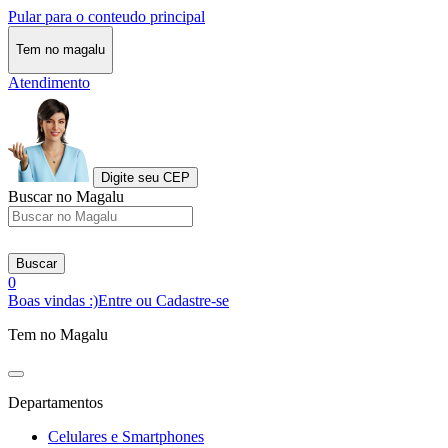
Pular para o conteudo principal
Tem no magalu
Atendimento
Digite seu CEP
Buscar no Magalu
Buscar
0
Boas vindas :)
Entre ou Cadastre-se
Tem no Magalu
Departamentos
Celulares e Smartphones