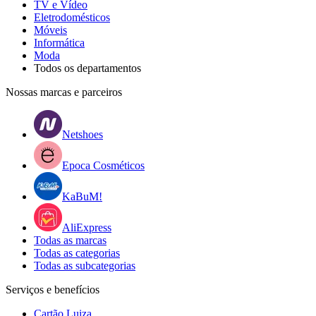
TV e Vídeo
Eletrodomésticos
Móveis
Informática
Moda
Todos os departamentos
Nossas marcas e parceiros
Netshoes
Epoca Cosméticos
KaBuM!
AliExpress
Todas as marcas
Todas as categorias
Todas as subcategorias
Serviços e benefícios
Cartão Luiza