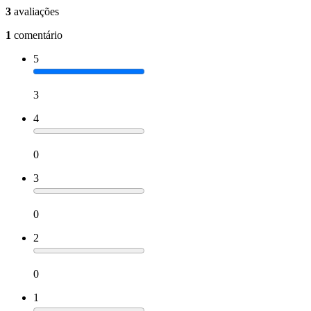
3
avaliações
1
comentário
5
3
4
0
3
0
2
0
1