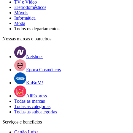
TV e Vídeo
Eletrodomésticos
Móveis
Informática
Moda
Todos os departamentos
Nossas marcas e parceiros
Netshoes
Epoca Cosméticos
KaBuM!
AliExpress
Todas as marcas
Todas as categorias
Todas as subcategorias
Serviços e benefícios
Cartão Luiza