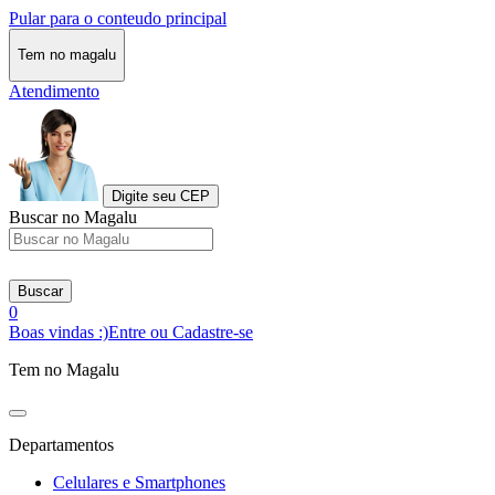
Pular para o conteudo principal
Tem no magalu
Atendimento
Digite seu CEP
Buscar no Magalu
Buscar
0
Boas vindas :)
Entre ou Cadastre-se
Tem no Magalu
Departamentos
Celulares e Smartphones