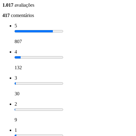
1.017
avaliações
417
comentários
5
807
4
132
3
30
2
9
1