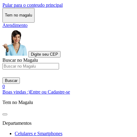
Pular para o conteudo principal
Tem no magalu
Atendimento
Digite seu CEP
Buscar no Magalu
Buscar
0
Boas vindas :)
Entre ou Cadastre-se
Tem no Magalu
Departamentos
Celulares e Smartphones