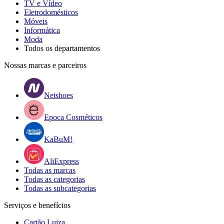
TV e Vídeo
Eletrodomésticos
Móveis
Informática
Moda
Todos os departamentos
Nossas marcas e parceiros
Netshoes
Epoca Cosméticos
KaBuM!
AliExpress
Todas as marcas
Todas as categorias
Todas as subcategorias
Serviços e benefícios
Cartão Luiza