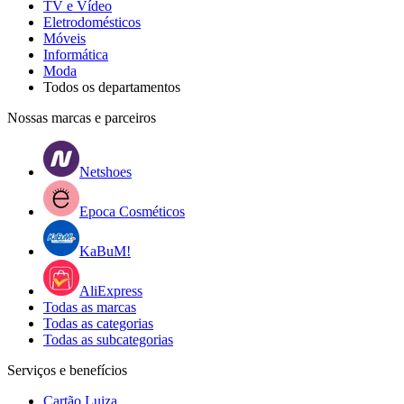
TV e Vídeo
Eletrodomésticos
Móveis
Informática
Moda
Todos os departamentos
Nossas marcas e parceiros
Netshoes
Epoca Cosméticos
KaBuM!
AliExpress
Todas as marcas
Todas as categorias
Todas as subcategorias
Serviços e benefícios
Cartão Luiza