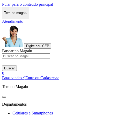
Pular para o conteudo principal
Tem no magalu
Atendimento
Digite seu CEP
Buscar no Magalu
Buscar
0
Boas vindas :)
Entre ou Cadastre-se
Tem no Magalu
Departamentos
Celulares e Smartphones