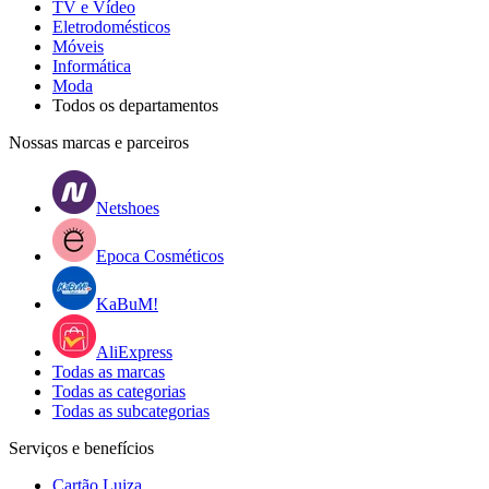
TV e Vídeo
Eletrodomésticos
Móveis
Informática
Moda
Todos os departamentos
Nossas marcas e parceiros
Netshoes
Epoca Cosméticos
KaBuM!
AliExpress
Todas as marcas
Todas as categorias
Todas as subcategorias
Serviços e benefícios
Cartão Luiza