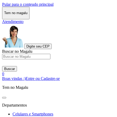
Pular para o conteudo principal
Tem no magalu
Atendimento
Digite seu CEP
Buscar no Magalu
Buscar
0
Boas vindas :)
Entre ou Cadastre-se
Tem no Magalu
Departamentos
Celulares e Smartphones