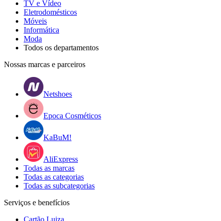
TV e Vídeo
Eletrodomésticos
Móveis
Informática
Moda
Todos os departamentos
Nossas marcas e parceiros
Netshoes
Epoca Cosméticos
KaBuM!
AliExpress
Todas as marcas
Todas as categorias
Todas as subcategorias
Serviços e benefícios
Cartão Luiza