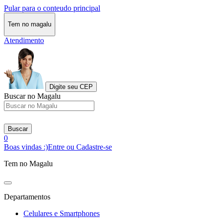
Pular para o conteudo principal
Tem no magalu
Atendimento
Digite seu CEP
Buscar no Magalu
Buscar
0
Boas vindas :)
Entre ou Cadastre-se
Tem no Magalu
Departamentos
Celulares e Smartphones