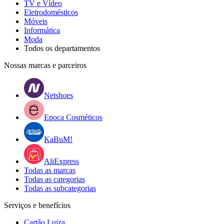
TV e Vídeo
Eletrodomésticos
Móveis
Informática
Moda
Todos os departamentos
Nossas marcas e parceiros
Netshoes
Epoca Cosméticos
KaBuM!
AliExpress
Todas as marcas
Todas as categorias
Todas as subcategorias
Serviços e benefícios
Cartão Luiza