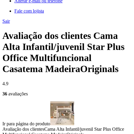
Alterar e-mail ou telefone
Fale com lojista
Sair
Avaliação dos clientes Cama
Alta Infantil/juvenil Star Plus
Office Multifuncional
Casatema MadeiraOriginals
4.9
36
avaliações
Ir para página do produto
Avaliação dos clientes
Cama Alta Infantil/juvenil Star Plus Office