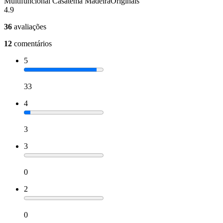
Multifuncional Casatema MadeiraOriginals
4.9
36
avaliações
12
comentários
5
33
4
3
3
0
2
0