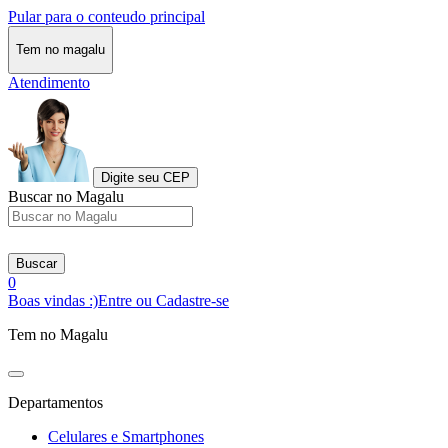
Pular para o conteudo principal
Tem no magalu
Atendimento
Digite seu CEP
Buscar no Magalu
Buscar
0
Boas vindas :)
Entre ou Cadastre-se
Tem no Magalu
Departamentos
Celulares e Smartphones