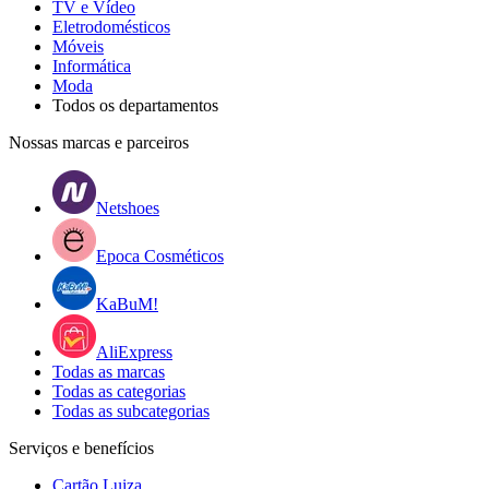
TV e Vídeo
Eletrodomésticos
Móveis
Informática
Moda
Todos os departamentos
Nossas marcas e parceiros
Netshoes
Epoca Cosméticos
KaBuM!
AliExpress
Todas as marcas
Todas as categorias
Todas as subcategorias
Serviços e benefícios
Cartão Luiza