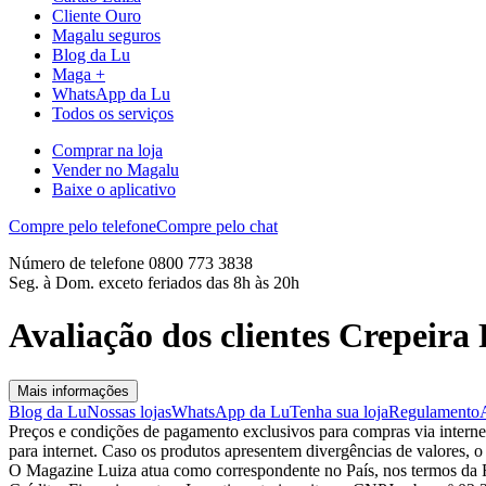
Cliente Ouro
Magalu seguros
Blog da Lu
Maga +
WhatsApp da Lu
Todos os serviços
Comprar na loja
Vender no Magalu
Baixe o aplicativo
Compre pelo telefone
Compre pelo chat
Número de telefone 0800 773 3838
Seg. à Dom. exceto feriados das 8h às 20h
Avaliação dos clientes Crepeir
Mais informações
Blog da Lu
Nossas lojas
WhatsApp da Lu
Tenha sua loja
Regulamento
Preços e condições de pagamento exclusivos para compras via internet,
para internet. Caso os produtos apresentem divergências de valores, o
O Magazine Luiza atua como correspondente no País, nos termos da R