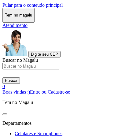
Pular para o conteudo principal
Tem no magalu
Atendimento
Digite seu CEP
Buscar no Magalu
Buscar
0
Boas vindas :)
Entre ou Cadastre-se
Tem no Magalu
Departamentos
Celulares e Smartphones