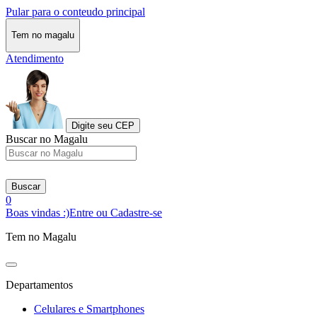
Pular para o conteudo principal
Tem no magalu
Atendimento
Digite seu CEP
Buscar no Magalu
Buscar
0
Boas vindas :)
Entre ou Cadastre-se
Tem no Magalu
Departamentos
Celulares e Smartphones