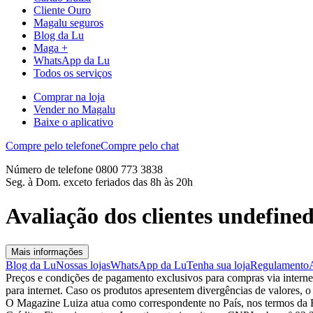
Cliente Ouro
Magalu seguros
Blog da Lu
Maga +
WhatsApp da Lu
Todos os serviços
Comprar na loja
Vender no Magalu
Baixe o aplicativo
Compre pelo telefone
Compre pelo chat
Número de telefone 0800 773 3838
Seg. à Dom. exceto feriados das 8h às 20h
Avaliação dos clientes undefine
Mais informações
Blog da Lu
Nossas lojas
WhatsApp da Lu
Tenha sua loja
Regulamento
Preços e condições de pagamento exclusivos para compras via internet,
para internet. Caso os produtos apresentem divergências de valores, o
O Magazine Luiza atua como correspondente no País, nos termos da R