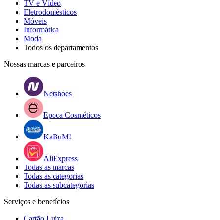
TV e Vídeo
Eletrodomésticos
Móveis
Informática
Moda
Todos os departamentos
Nossas marcas e parceiros
Netshoes
Epoca Cosméticos
KaBuM!
AliExpress
Todas as marcas
Todas as categorias
Todas as subcategorias
Serviços e benefícios
Cartão Luiza