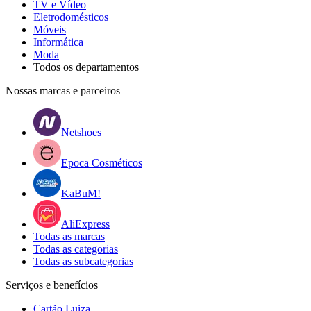
TV e Vídeo
Eletrodomésticos
Móveis
Informática
Moda
Todos os departamentos
Nossas marcas e parceiros
Netshoes
Epoca Cosméticos
KaBuM!
AliExpress
Todas as marcas
Todas as categorias
Todas as subcategorias
Serviços e benefícios
Cartão Luiza