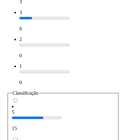
3
3
6
2
0
1
0
Classificação
5
15