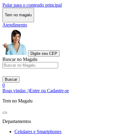
Pular para o conteudo principal
Tem no magalu
Atendimento
Digite seu CEP
Buscar no Magalu
Buscar
0
Boas vindas :)
Entre ou Cadastre-se
Tem no Magalu
Departamentos
Celulares e Smartphones