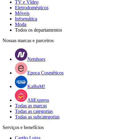
TV e Vídeo
Eletrodomésticos
Móveis
Informática
Moda
Todos os departamentos
Nossas marcas e parceiros
Netshoes
Epoca Cosméticos
KaBuM!
AliExpress
Todas as marcas
Todas as categorias
Todas as subcategorias
Serviços e benefícios
Cartão Luiza