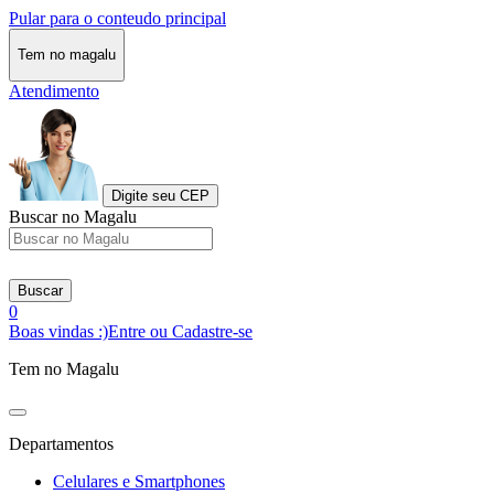
Pular para o conteudo principal
Tem no magalu
Atendimento
Digite seu CEP
Buscar no Magalu
Buscar
0
Boas vindas :)
Entre ou Cadastre-se
Tem no Magalu
Departamentos
Celulares e Smartphones