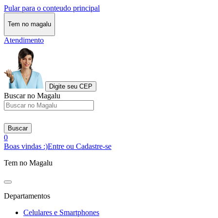
Pular para o conteudo principal
Tem no magalu
Atendimento
Digite seu CEP
Buscar no Magalu
Buscar
0
Boas vindas :)
Entre ou Cadastre-se
Tem no Magalu
Departamentos
Celulares e Smartphones