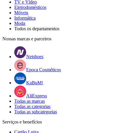
TV e Vídeo
Eletrodomésticos
Móveis
Informática
Moda
Todos os departamentos
Nossas marcas e parceiros
Netshoes
Epoca Cosméticos
KaBuM!
AliExpress
Todas as marcas
Todas as categorias
Todas as subcategorias
Serviços e benefícios
Cartão Luiza