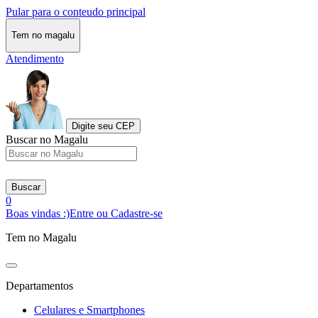
Pular para o conteudo principal
Tem no magalu
Atendimento
Digite seu CEP
Buscar no Magalu
Buscar
0
Boas vindas :)
Entre ou Cadastre-se
Tem no Magalu
Departamentos
Celulares e Smartphones