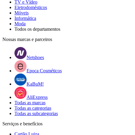
TV e Vídeo
Eletrodomésticos
Móveis
Informática
Moda
Todos os departamentos
Nossas marcas e parceiros
Netshoes
Epoca Cosméticos
KaBuM!
AliExpress
Todas as marcas
Todas as categorias
Todas as subcategorias
Serviços e benefícios
Cartão Luiza