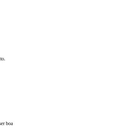
uto.
ser boa