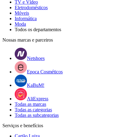
TV e Vídeo
Eletrodomésticos
Móveis
Informática
Moda
Todos os departamentos
Nossas marcas e parceiros
Netshoes
Epoca Cosméticos
KaBuM!
AliExpress
Todas as marcas
Todas as categorias
Todas as subcategorias
Serviços e benefícios
Cartão Luiza