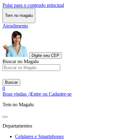
Pular para o conteudo principal
Tem no magalu
Atendimento
Digite seu CEP
Buscar no Magalu
Buscar
0
Boas vindas :)
Entre ou Cadastre-se
Tem no Magalu
Departamentos
Celulares e Smartphones