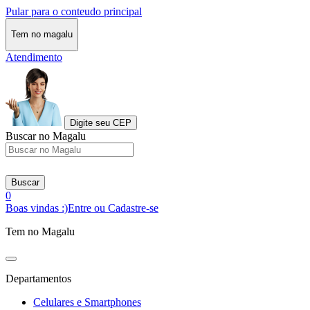
Pular para o conteudo principal
Tem no magalu
Atendimento
Digite seu CEP
Buscar no Magalu
Buscar
0
Boas vindas :)
Entre ou Cadastre-se
Tem no Magalu
Departamentos
Celulares e Smartphones