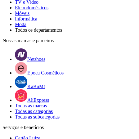
TV e Vídeo
Eletrodomésticos
Móveis
Informática
Moda
Todos os departamentos
Nossas marcas e parceiros
Netshoes
Epoca Cosméticos
KaBuM!
AliExpress
Todas as marcas
Todas as categorias
Todas as subcategorias
Serviços e benefícios
Cartão Luiza