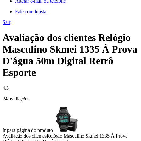
Alterar e-mail ou telefone
Fale com lojista
Sair
Avaliação dos clientes Relógio
Masculino Skmei 1335 Á Prova
D'água 50m Digital Retrô
Esporte
4.3
24
avaliações
Ir para página do produto
Avaliação dos clientes
Relógio Masculino Skmei 1335 Á Prova