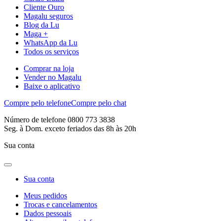
Cliente Ouro
Magalu seguros
Blog da Lu
Maga +
WhatsApp da Lu
Todos os serviços
Comprar na loja
Vender no Magalu
Baixe o aplicativo
Compre pelo telefone
Compre pelo chat
Número de telefone 0800 773 3838
Seg. à Dom. exceto feriados das 8h às 20h
Sua conta
Sua conta
Meus pedidos
Trocas e cancelamentos
Dados pessoais