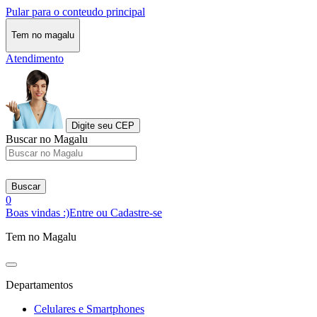
Pular para o conteudo principal
Tem no magalu
Atendimento
Digite seu CEP
Buscar no Magalu
Buscar
0
Boas vindas :)
Entre ou Cadastre-se
Tem no Magalu
Departamentos
Celulares e Smartphones