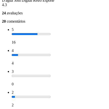
D'água 50m Digital Retrô Esporte
4.3
24
avaliações
20
comentários
5
16
4
4
3
0
2
2