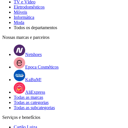
TV e Vídeo
Eletrodomésticos
Móveis
Informática
Moda
Todos os departamentos
Nossas marcas e parceiros
Netshoes
Epoca Cosméticos
KaBuM!
AliExpress
Todas as marcas
Todas as categorias
Todas as subcategorias
Serviços e benefícios
Cartão Luiza