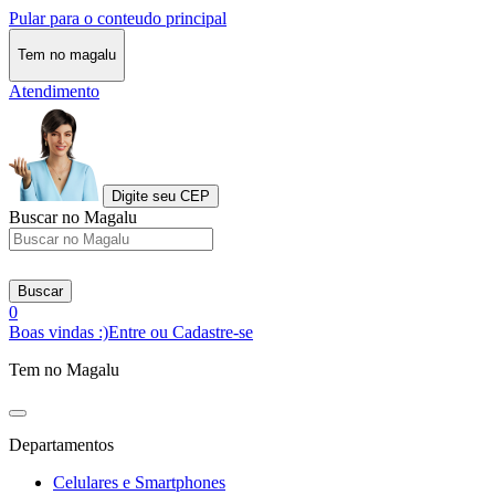
Pular para o conteudo principal
Tem no magalu
Atendimento
Digite seu CEP
Buscar no Magalu
Buscar
0
Boas vindas :)
Entre ou Cadastre-se
Tem no Magalu
Departamentos
Celulares e Smartphones