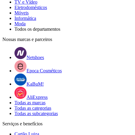
TV e Vídeo
Eletrodomésticos
Móveis
Informática
Moda
Todos os departamentos
Nossas marcas e parceiros
Netshoes
Epoca Cosméticos
KaBuM!
AliExpress
Todas as marcas
Todas as categorias
Todas as subcategorias
Serviços e benefícios
Cartão Luiza