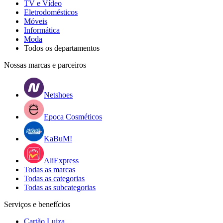
TV e Vídeo
Eletrodomésticos
Móveis
Informática
Moda
Todos os departamentos
Nossas marcas e parceiros
Netshoes
Epoca Cosméticos
KaBuM!
AliExpress
Todas as marcas
Todas as categorias
Todas as subcategorias
Serviços e benefícios
Cartão Luiza