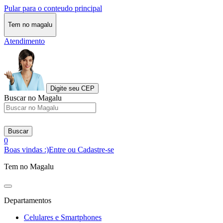
Pular para o conteudo principal
Tem no magalu
Atendimento
Digite seu CEP
Buscar no Magalu
Buscar
0
Boas vindas :)
Entre ou Cadastre-se
Tem no Magalu
Departamentos
Celulares e Smartphones