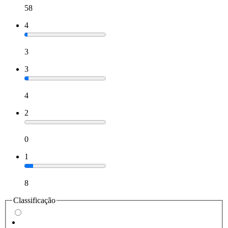
58
4
3
3
4
2
0
1
8
Classificação