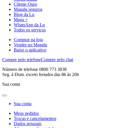
Cliente Ouro
Magalu seguros
Blog da Lu
Maga +
WhatsApp da Lu
Todos os serviços
Comprar na loja
Vender no Magalu
Baixe o aplicativo
Compre pelo telefone
Compre pelo chat
Número de telefone 0800 773 3838
Seg. à Dom. exceto feriados das 8h às 20h
Sua conta
Sua conta
Meus pedidos
Trocas e cancelamentos
Dados pessoais