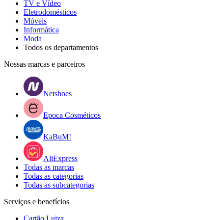
TV e Vídeo
Eletrodomésticos
Móveis
Informática
Moda
Todos os departamentos
Nossas marcas e parceiros
Netshoes
Epoca Cosméticos
KaBuM!
AliExpress
Todas as marcas
Todas as categorias
Todas as subcategorias
Serviços e benefícios
Cartão Luiza