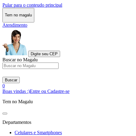
Pular para o conteudo principal
Tem no magalu
Atendimento
Digite seu CEP
Buscar no Magalu
Buscar
0
Boas vindas :)
Entre ou Cadastre-se
Tem no Magalu
Departamentos
Celulares e Smartphones