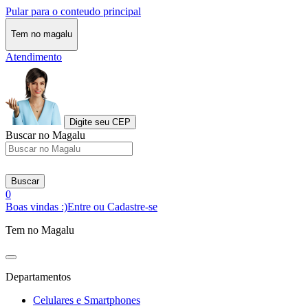
Pular para o conteudo principal
Tem no magalu
Atendimento
Digite seu CEP
Buscar no Magalu
Buscar
0
Boas vindas :)
Entre ou Cadastre-se
Tem no Magalu
Departamentos
Celulares e Smartphones