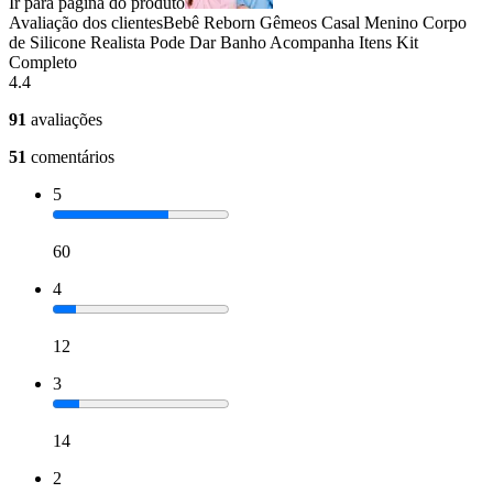
Ir para página do produto
Avaliação dos clientes
Bebê Reborn Gêmeos Casal Menino Corpo
de Silicone Realista Pode Dar Banho Acompanha Itens Kit
Completo
4.4
91
avaliações
51
comentários
5
60
4
12
3
14
2