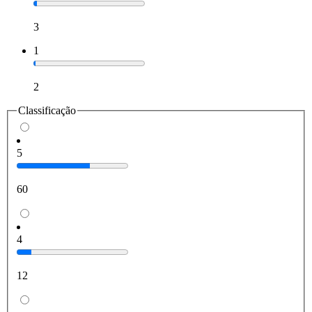
3
1
2
Classificação
5
60
4
12