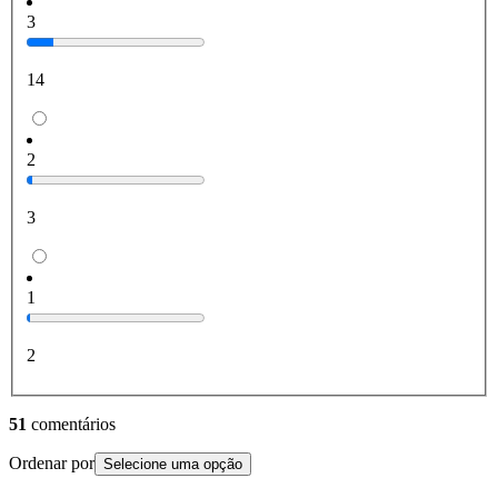
3
14
2
3
1
2
51
comentários
Ordenar por
Selecione uma opção