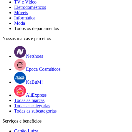
TV e Vídeo
Eletrodomésticos
Móveis
Informática
Moda
Todos os departamentos
Nossas marcas e parceiros
Netshoes
Epoca Cosméticos
KaBuM!
AliExpress
Todas as marcas
Todas as categorias
Todas as subcategorias
Serviços e benefícios
Cartão Luiza