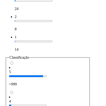
24
2
8
1
14
Classificação
5
+999
4