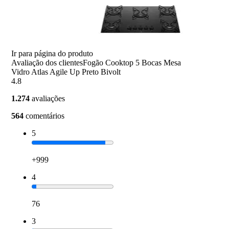
Ir para página do produto
Avaliação dos clientes
Fogão Cooktop 5 Bocas Mesa
Vidro Atlas Agile Up Preto Bivolt
4.8
1.274
avaliações
564
comentários
5
+999
4
76
3