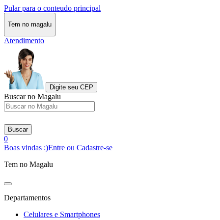
Pular para o conteudo principal
Tem no magalu
Atendimento
Digite seu CEP
Buscar no Magalu
Buscar
0
Boas vindas :)
Entre ou Cadastre-se
Tem no Magalu
Departamentos
Celulares e Smartphones