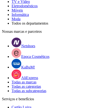
TV e Vídeo
Eletrodomésticos
Móveis
Informática
Moda
Todos os departamentos
Nossas marcas e parceiros
Netshoes
Epoca Cosméticos
KaBuM!
AliExpress
Todas as marcas
Todas as categorias
Todas as subcategorias
Serviços e benefícios
Cartão Luiza