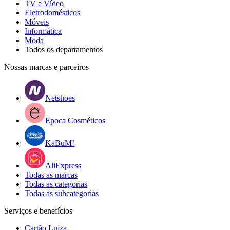
TV e Vídeo
Eletrodomésticos
Móveis
Informática
Moda
Todos os departamentos
Nossas marcas e parceiros
Netshoes
Epoca Cosméticos
KaBuM!
AliExpress
Todas as marcas
Todas as categorias
Todas as subcategorias
Serviços e benefícios
Cartão Luiza