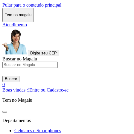
Pular para o conteudo principal
Tem no magalu
Atendimento
Digite seu CEP
Buscar no Magalu
Buscar
0
Boas vindas :)
Entre ou Cadastre-se
Tem no Magalu
Departamentos
Celulares e Smartphones