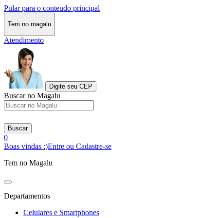
Pular para o conteudo principal
Tem no magalu
Atendimento
Digite seu CEP
Buscar no Magalu
Buscar
0
Boas vindas :)
Entre ou Cadastre-se
Tem no Magalu
Departamentos
Celulares e Smartphones