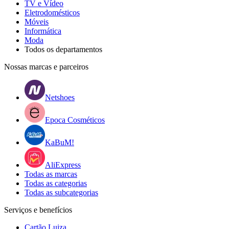
TV e Vídeo
Eletrodomésticos
Móveis
Informática
Moda
Todos os departamentos
Nossas marcas e parceiros
Netshoes
Epoca Cosméticos
KaBuM!
AliExpress
Todas as marcas
Todas as categorias
Todas as subcategorias
Serviços e benefícios
Cartão Luiza