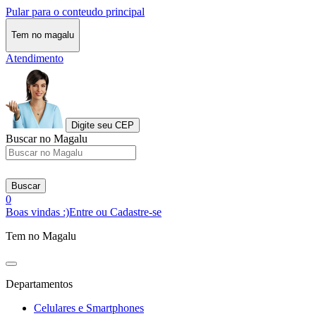
Pular para o conteudo principal
Tem no magalu
Atendimento
Digite seu CEP
Buscar no Magalu
Buscar
0
Boas vindas :)
Entre ou Cadastre-se
Tem no Magalu
Departamentos
Celulares e Smartphones