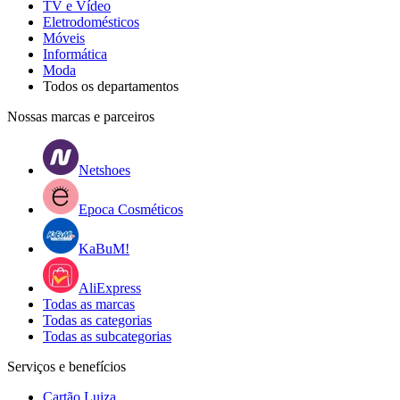
TV e Vídeo
Eletrodomésticos
Móveis
Informática
Moda
Todos os departamentos
Nossas marcas e parceiros
Netshoes
Epoca Cosméticos
KaBuM!
AliExpress
Todas as marcas
Todas as categorias
Todas as subcategorias
Serviços e benefícios
Cartão Luiza