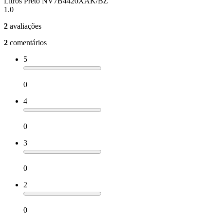
Litros Preto NV7B4420XAK/BZ
1.0
2
avaliações
2
comentários
5
0
4
0
3
0
2
0