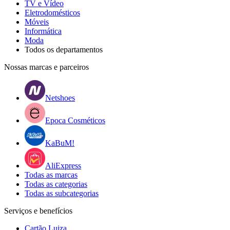
TV e Vídeo
Eletrodomésticos
Móveis
Informática
Moda
Todos os departamentos
Nossas marcas e parceiros
Netshoes
Epoca Cosméticos
KaBuM!
AliExpress
Todas as marcas
Todas as categorias
Todas as subcategorias
Serviços e benefícios
Cartão Luiza