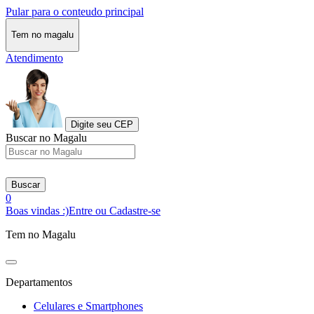
Pular para o conteudo principal
Tem no magalu
Atendimento
Digite seu CEP
Buscar no Magalu
Buscar
0
Boas vindas :)
Entre ou Cadastre-se
Tem no Magalu
Departamentos
Celulares e Smartphones