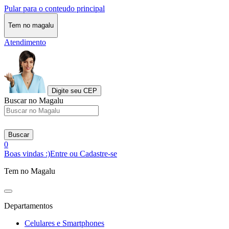
Pular para o conteudo principal
Tem no magalu
Atendimento
Digite seu CEP
Buscar no Magalu
Buscar
0
Boas vindas :)
Entre ou Cadastre-se
Tem no Magalu
Departamentos
Celulares e Smartphones