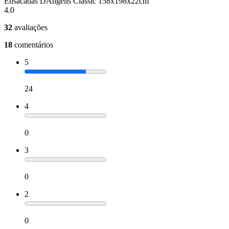
Ensacadas DAngelis Classic 158x198x22cm
4.0
32
avaliações
18
comentários
5
24
4
0
3
0
2
0