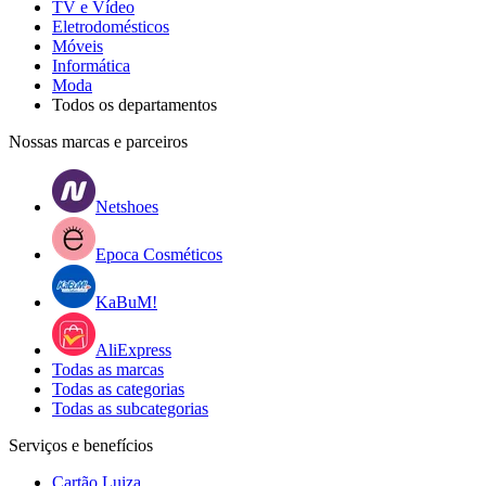
TV e Vídeo
Eletrodomésticos
Móveis
Informática
Moda
Todos os departamentos
Nossas marcas e parceiros
Netshoes
Epoca Cosméticos
KaBuM!
AliExpress
Todas as marcas
Todas as categorias
Todas as subcategorias
Serviços e benefícios
Cartão Luiza