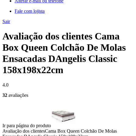
Alterar e-mail ou telefone
Fale com lojista
Sair
Avaliação dos clientes Cama
Box Queen Colchão De Molas
Ensacadas DAngelis Classic
158x198x22cm
4.0
32
avaliações
Ir para página do produto
Avaliação dos clientes
Cama Box Queen Colchão De Molas