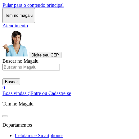
Pular para o conteudo principal
Tem no magalu
Atendimento
Digite seu CEP
Buscar no Magalu
Buscar
0
Boas vindas :)
Entre ou Cadastre-se
Tem no Magalu
Departamentos
Celulares e Smartphones