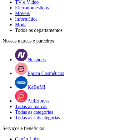
TV e Vídeo
Eletrodomésticos
Móveis
Informática
Moda
Todos os departamentos
Nossas marcas e parceiros
Netshoes
Epoca Cosméticos
KaBuM!
AliExpress
Todas as marcas
Todas as categorias
Todas as subcategorias
Serviços e benefícios
Cartão Luiza