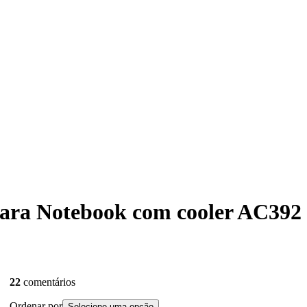
para Notebook com cooler AC392 2
22
comentários
Ordenar por
Selecione uma opção