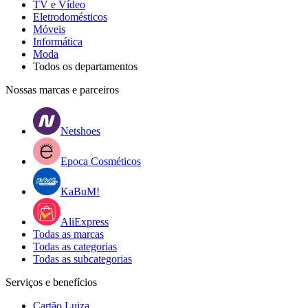
TV e Vídeo
Eletrodomésticos
Móveis
Informática
Moda
Todos os departamentos
Nossas marcas e parceiros
Netshoes
Epoca Cosméticos
KaBuM!
AliExpress
Todas as marcas
Todas as categorias
Todas as subcategorias
Serviços e benefícios
Cartão Luiza