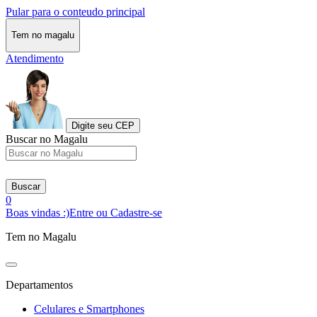
Pular para o conteudo principal
Tem no magalu
Atendimento
Digite seu CEP
Buscar no Magalu
Buscar
0
Boas vindas :)
Entre ou Cadastre-se
Tem no Magalu
Departamentos
Celulares e Smartphones