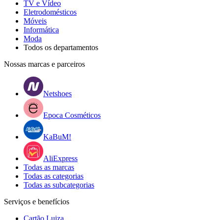
TV e Vídeo
Eletrodomésticos
Móveis
Informática
Moda
Todos os departamentos
Nossas marcas e parceiros
Netshoes
Epoca Cosméticos
KaBuM!
AliExpress
Todas as marcas
Todas as categorias
Todas as subcategorias
Serviços e benefícios
Cartão Luiza