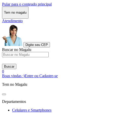
Pular para o conteudo principal
Tem no magalu
Atendimento
Digite seu CEP
Buscar no Magalu
Buscar
0
Boas vindas :)
Entre ou Cadastre-se
Tem no Magalu
Departamentos
Celulares e Smartphones