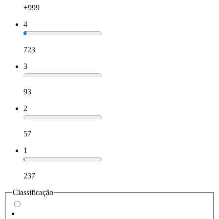
+999
4
723
3
93
2
57
1
237
Classificação