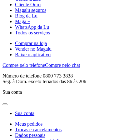
Cliente Ouro
Magalu seguros
Blog da Lu
Maga +
WhatsApp da Lu
Todos os serviços
Comprar na loja
Vender no Magalu
Baixe o aplicativo
Compre pelo telefone
Compre pelo chat
Número de telefone 0800 773 3838
Seg. à Dom. exceto feriados das 8h às 20h
Sua conta
Sua conta
Meus pedidos
Trocas e cancelamentos
Dados pessoais