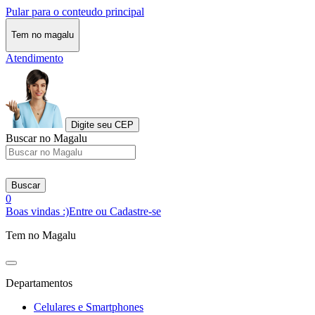
Pular para o conteudo principal
Tem no magalu
Atendimento
Digite seu CEP
Buscar no Magalu
Buscar
0
Boas vindas :)
Entre ou Cadastre-se
Tem no Magalu
Departamentos
Celulares e Smartphones