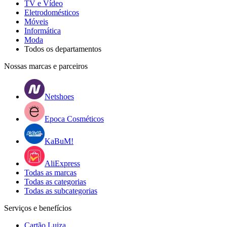
TV e Vídeo
Eletrodomésticos
Móveis
Informática
Moda
Todos os departamentos
Nossas marcas e parceiros
Netshoes
Epoca Cosméticos
KaBuM!
AliExpress
Todas as marcas
Todas as categorias
Todas as subcategorias
Serviços e benefícios
Cartão Luiza