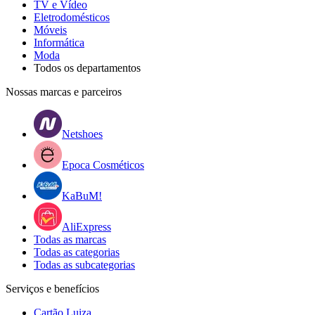
TV e Vídeo
Eletrodomésticos
Móveis
Informática
Moda
Todos os departamentos
Nossas marcas e parceiros
Netshoes
Epoca Cosméticos
KaBuM!
AliExpress
Todas as marcas
Todas as categorias
Todas as subcategorias
Serviços e benefícios
Cartão Luiza