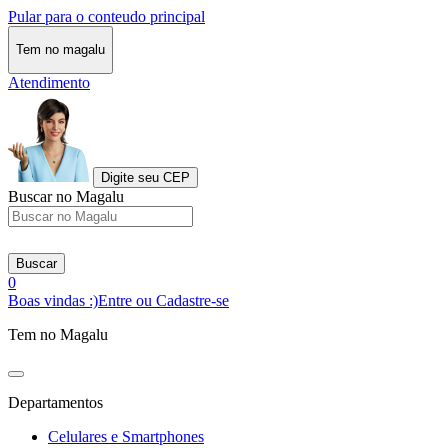
Pular para o conteudo principal
Tem no magalu
Atendimento
Digite seu CEP
Buscar no Magalu
Buscar
0
Boas vindas :)
Entre ou Cadastre-se
Tem no Magalu
Departamentos
Celulares e Smartphones