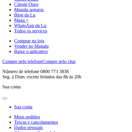
Cliente Ouro
Magalu seguros
Blog da Lu
Maga +
WhatsApp da Lu
Todos os serviços
Comprar na loja
Vender no Magalu
Baixe o aplicativo
Compre pelo telefone
Compre pelo chat
Número de telefone 0800 773 3838
Seg. à Dom. exceto feriados das 8h às 20h
Sua conta
Sua conta
Meus pedidos
Trocas e cancelamentos
Dados pessoais