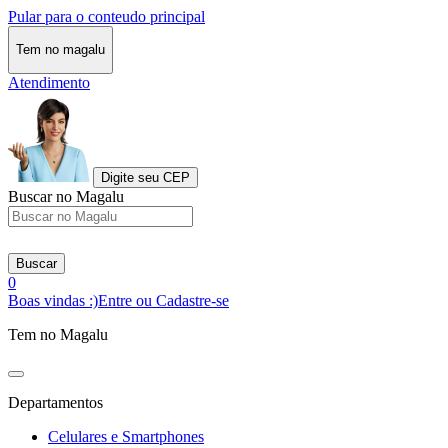
Pular para o conteudo principal
Tem no magalu
Atendimento
Digite seu CEP
Buscar no Magalu
Buscar
0
Boas vindas :)
Entre ou Cadastre-se
Tem no Magalu
Departamentos
Celulares e Smartphones