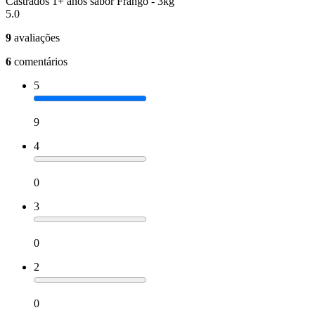
Castrados 1+ anos sabor Frango - 3kg
5.0
9
avaliações
6
comentários
5
9
4
0
3
0
2
0