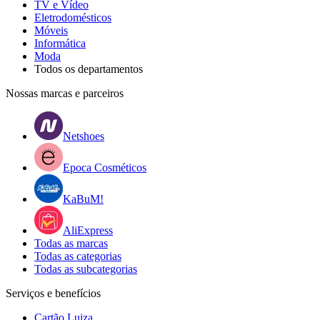
TV e Vídeo
Eletrodomésticos
Móveis
Informática
Moda
Todos os departamentos
Nossas marcas e parceiros
Netshoes
Epoca Cosméticos
KaBuM!
AliExpress
Todas as marcas
Todas as categorias
Todas as subcategorias
Serviços e benefícios
Cartão Luiza