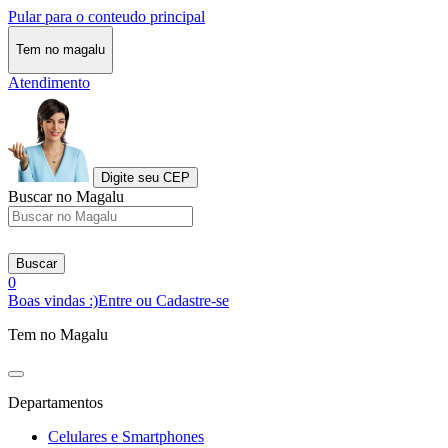
Pular para o conteudo principal
Tem no magalu
Atendimento
Digite seu CEP
Buscar no Magalu
Buscar
0
Boas vindas :)
Entre ou Cadastre-se
Tem no Magalu
Departamentos
Celulares e Smartphones