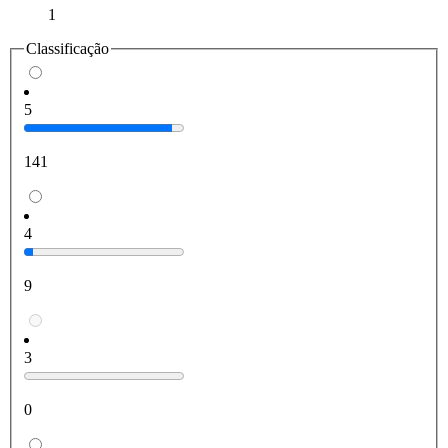
1
Classificação
5
141
4
9
3
0