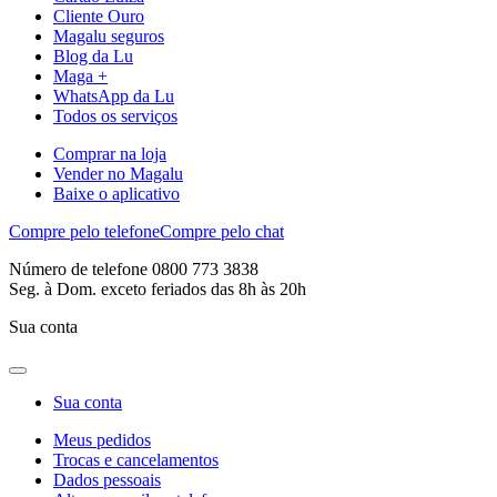
Cliente Ouro
Magalu seguros
Blog da Lu
Maga +
WhatsApp da Lu
Todos os serviços
Comprar na loja
Vender no Magalu
Baixe o aplicativo
Compre pelo telefone
Compre pelo chat
Número de telefone 0800 773 3838
Seg. à Dom. exceto feriados das 8h às 20h
Sua conta
Sua conta
Meus pedidos
Trocas e cancelamentos
Dados pessoais