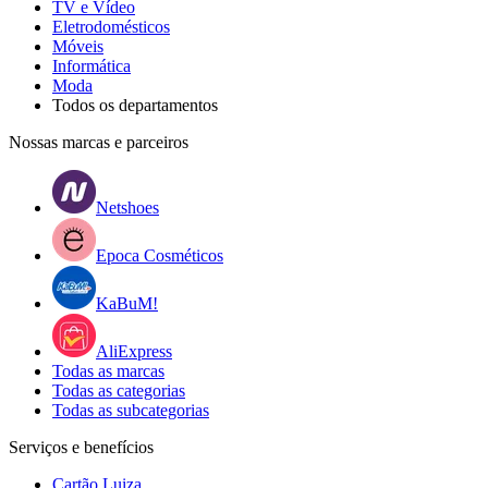
TV e Vídeo
Eletrodomésticos
Móveis
Informática
Moda
Todos os departamentos
Nossas marcas e parceiros
Netshoes
Epoca Cosméticos
KaBuM!
AliExpress
Todas as marcas
Todas as categorias
Todas as subcategorias
Serviços e benefícios
Cartão Luiza