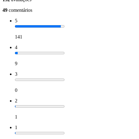
49
comentários
5
141
4
9
3
0
2
1
1