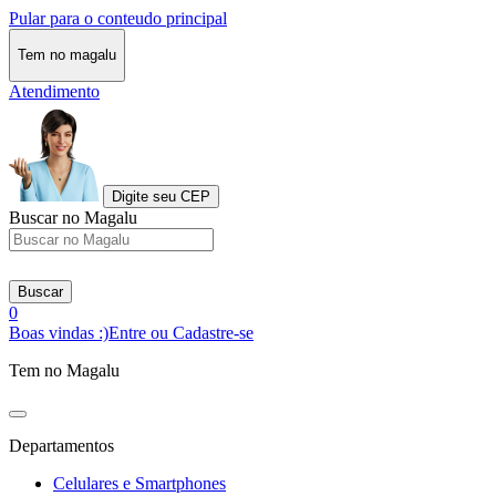
Pular para o conteudo principal
Tem no magalu
Atendimento
Digite seu CEP
Buscar no Magalu
Buscar
0
Boas vindas :)
Entre ou Cadastre-se
Tem no Magalu
Departamentos
Celulares e Smartphones