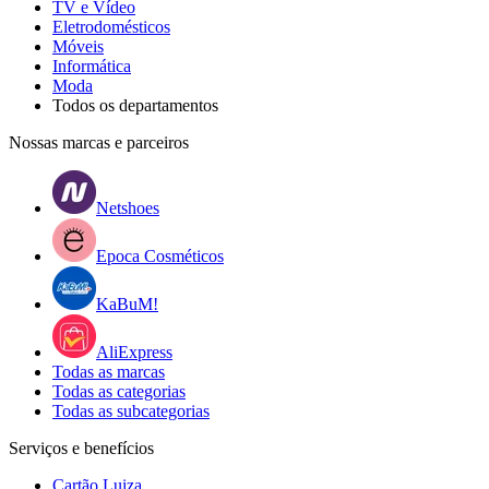
TV e Vídeo
Eletrodomésticos
Móveis
Informática
Moda
Todos os departamentos
Nossas marcas e parceiros
Netshoes
Epoca Cosméticos
KaBuM!
AliExpress
Todas as marcas
Todas as categorias
Todas as subcategorias
Serviços e benefícios
Cartão Luiza