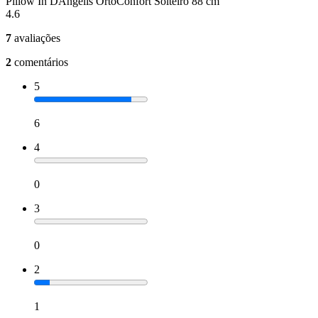
Pillow In DAngelis OrtoConfort Solteiro 88 cm
4.6
7
avaliações
2
comentários
5
6
4
0
3
0
2
1